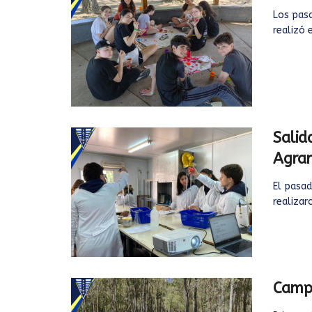
Los pasa
realizó 
Salid
Agrar
El pasad
realizar
Camp