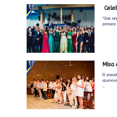
Celeb
"Que se
primera 
Misa 
El pasa
alumnos 
...