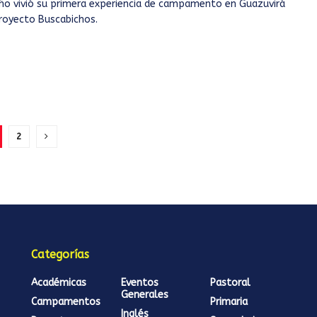
ño vivió su primera experiencia de campamento en Guazuvirá
royecto Buscabichos.
2
Categorías
Académicas
Eventos
Pastoral
Generales
Campamentos
Primaria
Inglés