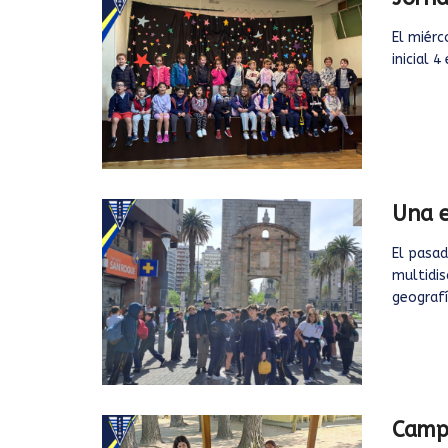
El miérc
inicial 
Una e
El pasad
multidis
geografía
Camp