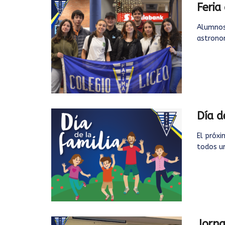
Feria 
Alumnos 
astronom
Día d
El próxi
todos un
Jorna