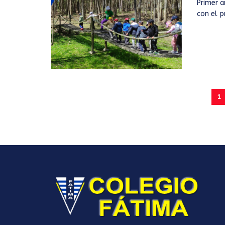
Primer a
con el p
1